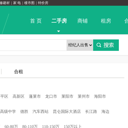
修建材
|
家 电
|
楼市图
|
特价房
首 页
二手房
商铺
租房
合租
牟平区
高新区
蓬莱市
龙口市
莱阳市
莱州市
海阳市
高级中学
德胜
汽车西站
昆仑国际大酒店
长江路
海边
万
60-80万
80-110万
110-150万
150万以上