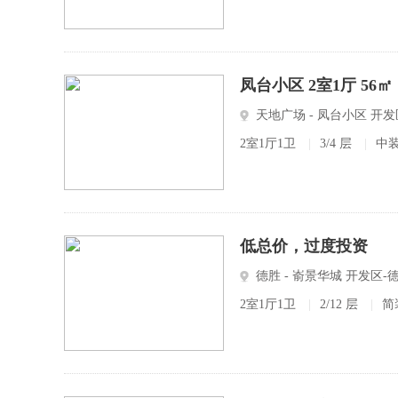
凤台小区 2室1厅 56㎡
天地广场 - 凤台小区 
2室1厅1卫
|
3/4 层
|
中
低总价，过度投资
德胜 - 嵛景华城 开发区-
2室1厅1卫
|
2/12 层
|
简