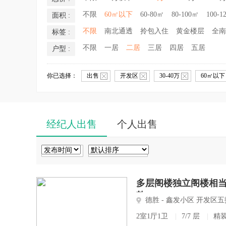
不限
60㎡以下
60-80㎡
80-100㎡
100-1
面积 :
不限
南北通透
拎包入住
黄金楼层
全南
标签 :
不限
一居
二居
三居
四居
五居
户型 :
你已选择：
出售
开发区
30-40万
60㎡以
经纪人出售
个人出售
多层阁楼独立阁楼相当
款
德胜 - 鑫发小区 开发
2室1厅1卫
|
7/7 层
|
精