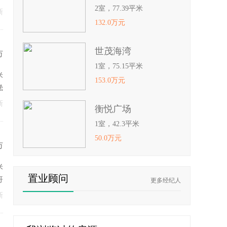
2室，77.39平米
新
132.0万元
世茂海湾
万
1室，75.15平米
米
153.0万元
淞
新
衡悦广场
1室，42.3平米
50.0万元
万
米
置业顾问
哥
更多经纪人
新