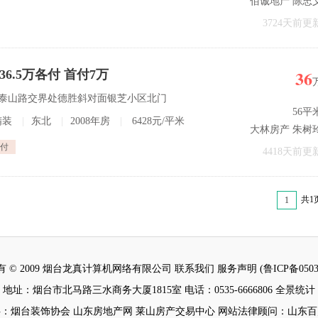
佰诚地产 陈忠
3724天前更
36
 36.5万各付 首付7万
路与泰山路交界处德胜斜对面银芝小区北门
56平
精装
|
东北
|
2008年房
|
6428元/平米
大林房产 朱树
付
4418天前更
共1
1
 © 2009 烟台龙真计算机网络有限公司 联系我们 服务声明 (鲁ICP备05034
地址：烟台市北马路三水商务大厦1815室 电话：0535-6666806 全景统计
：烟台装饰协会 山东房地产网 莱山房产交易中心 网站法律顾问：山东