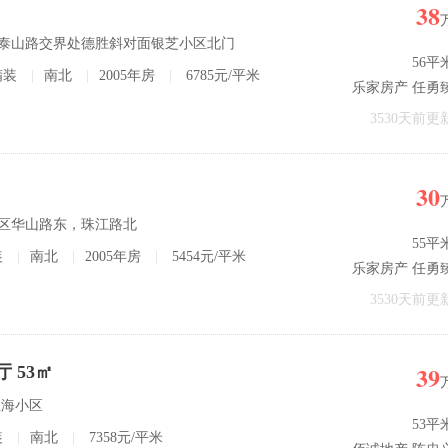
38
路与泰山路交界处德胜斜对面银芝小区北门
56平
精装
|
南北
|
2005年房
|
6785元/平米
乐家房产 任勇
3530天前更
30
开发区华山路东，珠江路北
55平
装
|
南北
|
2005年房
|
5454元/平米
乐家房产 任勇
3530天前更
39
 53㎡
星海小区
53平
装
|
南北
|
7358元/平米