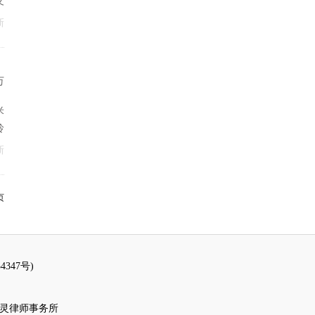
义
新
万
米
玲
新
页
347号)
百灵律师事务所