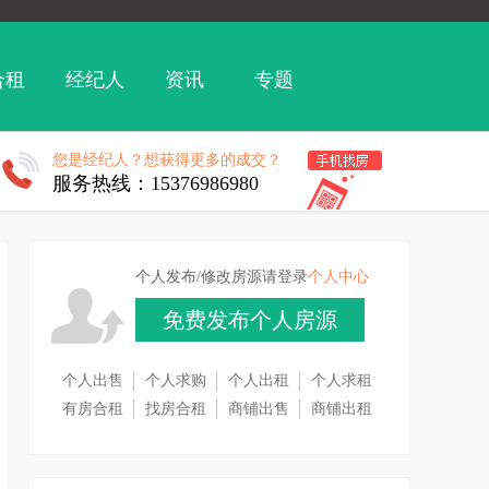
合租
经纪人
资讯
专题
您是经纪人？想获得更多的成交？
服务热线：15376986980
个人发布/修改房源请登录
个人中心
免费发布个人房源
个人出售
个人求购
个人出租
个人求租
有房合租
找房合租
商铺出售
商铺出租