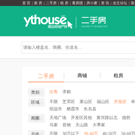
首 页
|
新 房
|
二手房
|
租 房
|
看房团
|
房小蜜
|
资 讯
|
业主论坛
|
装
商铺
租房
二手房
出售
求购
类别 :
不限
芝罘区
莱山区
福山区
开发区
区域 :
招远市
栖霞市
长岛县
天地广场
开发区其他
黄河路以北
德胜
商圈 :
马家
首钢
天山路
大季家
不限
30万以下
30-40万
40-50万
50-60
总价 :