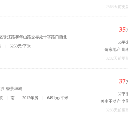
2563天前更
35
开发区珠江路和华山路交界处十字路口西北
56平
装
|
6250元/平米
链家地产 郑
3282天前更
37
德胜-嵛景华城
57平
装
|
南
|
2012年房
|
6491元/平米
美南不动产 李
3283天前更