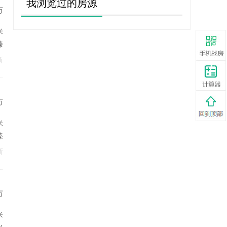
我浏览过的房源
万
米
臻
新
万
米
臻
新
万
米