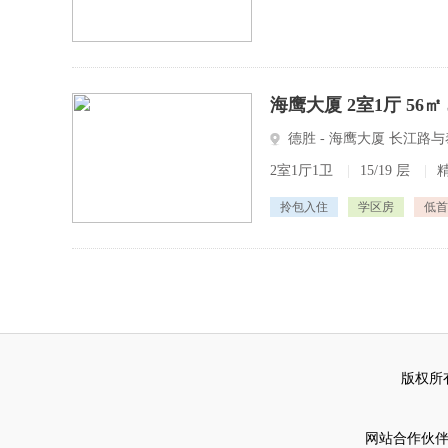
海鹰大厦 2室1厅 56㎡
德胜 - 海鹰大厦 长江
2室1厅1卫
|
15/19 层
|
拎包入住
学区房
低首
版权所有
网站合作伙伴