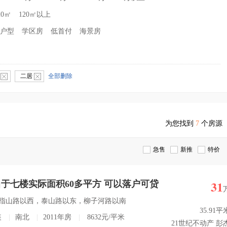
20㎡
120㎡以上
户型
学区房
低首付
海景房
下
二居
全部删除
为您找到
7
个房源
急售
新推
特价
31
于七楼实际面积60多平方 可以落户可贷
区五指山路以西，泰山路以东，柳子河路以南
35.91平
装
|
南北
|
2011年房
|
8632元/平米
21世纪不动产 彭