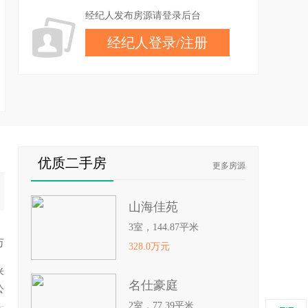
经纪人发布房源请登录后台
经纪人登录
/
注册
优质二手房
更多房源
山海佳苑
3室，144.87平米
万
328.0万元
米
名仕豪庭
公
2室，77.39平米
江