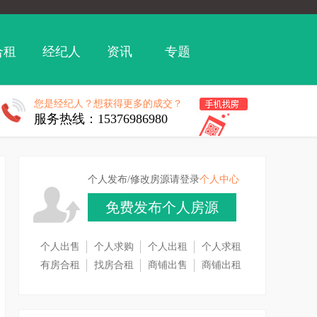
合租
经纪人
资讯
专题
您是经纪人？想获得更多的成交？
服务热线：15376986980
个人发布/修改房源请登录
个人中心
免费发布个人房源
个人出售
个人求购
个人出租
个人求租
有房合租
找房合租
商铺出售
商铺出租