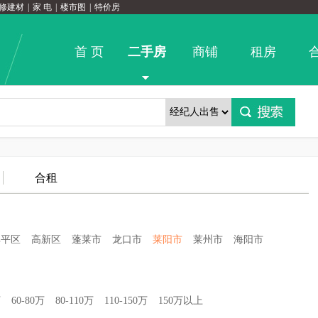
修建材
|
家 电
|
楼市图
|
特价房
首 页
二手房
商铺
租房
合租
牟平区
高新区
蓬莱市
龙口市
莱阳市
莱州市
海阳市
万
60-80万
80-110万
110-150万
150万以上