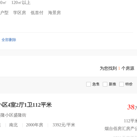
20㎡
120㎡以上
户型
学区房
低首付
海景房
全部删除
为您找到
1
个房源
急售
新推
特价
38
区4室2厅1卫112平米
-盛隆小区盛隆街
112平
装
|
南北
|
2000年房
|
3392元/平米
烟台佰房汇房产
司 李玉