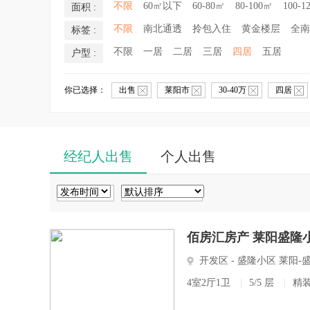
不限
60㎡以下
60-80㎡
80-100㎡
100-1
面积 :
不限
南北通透
拎包入住
黄金楼层
全南
标签 :
不限
一居
二居
三居
四居
五居
户型 :
你已选择：
出售
莱阳市
30-40万
四居
经纪人出售
个人出售
佰房汇房产 莱阳盛隆小
开发区 - 盛隆小区 莱阳
4室2厅1卫
|
5/5 层
|
精