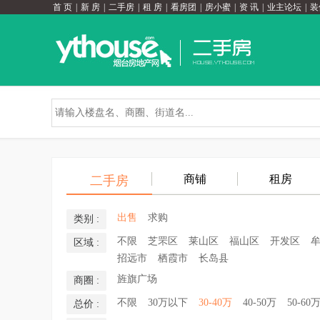
首 页
|
新 房
|
二手房
|
租 房
|
看房团
|
房小蜜
|
资 讯
|
业主论坛
|
装
商铺
租房
二手房
出售
求购
类别 :
不限
芝罘区
莱山区
福山区
开发区
区域 :
招远市
栖霞市
长岛县
旌旗广场
商圈 :
不限
30万以下
30-40万
40-50万
50-60
总价 :