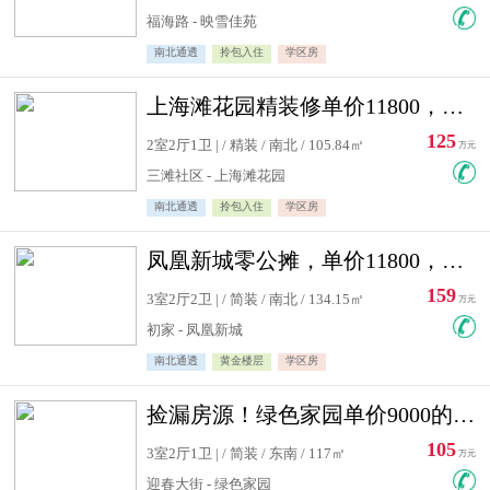
福海路 - 映雪佳苑
南北通透
拎包入住
学区房
上海滩花园精装修单价11800，价格最低的两居室，无敌视野
125
2室2厅1卫 | / 精装 / 南北 / 105.84㎡
万元
三滩社区 - 上海滩花园
南北通透
拎包入住
学区房
凤凰新城零公摊，单价11800，白银楼层，一个车库另算
159
3室2厅2卫 | / 简装 / 南北 / 134.15㎡
万元
初家 - 凤凰新城
南北通透
黄金楼层
学区房
捡漏房源！绿色家园单价9000的大三居，实验小学永明双学区
105
3室2厅1卫 | / 简装 / 东南 / 117㎡
万元
迎春大街 - 绿色家园