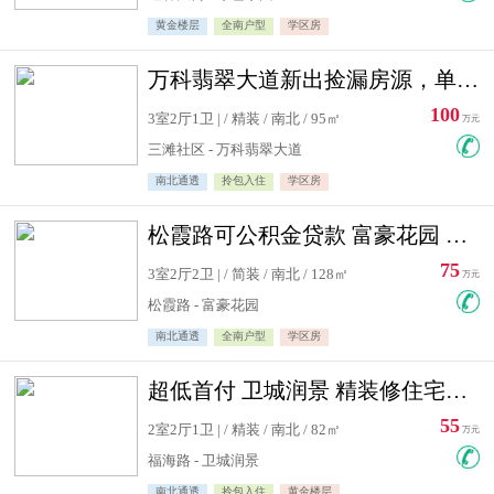
黄金楼层
全南户型
学区房
万科翡翠大道新出捡漏房源，单价10500精装修
100
3室2厅1卫 | / 精装 / 南北 / 95㎡
万元
三滩社区 - 万科翡翠大道
南北通透
拎包入住
学区房
松霞路可公积金贷款 富豪花园 复式住宅急售送小棚
75
3室2厅2卫 | / 简装 / 南北 / 128㎡
万元
松霞路 - 富豪花园
南北通透
全南户型
学区房
超低首付 卫城润景 精装修住宅急售 可公积金贷款
55
2室2厅1卫 | / 精装 / 南北 / 82㎡
万元
福海路 - 卫城润景
南北通透
拎包入住
黄金楼层