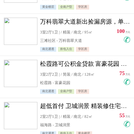
黄金楼层
全南户型
学区房
万科翡翠大道新出捡漏房源，单价10500精装修
100
3室2厅1卫 | / 精装 / 南北 / 95㎡
万元
三滩社区 - 万科翡翠大道
南北通透
拎包入住
学区房
松霞路可公积金贷款 富豪花园 复式住宅急售送小棚
75
3室2厅2卫 | / 简装 / 南北 / 128㎡
万元
松霞路 - 富豪花园
南北通透
全南户型
学区房
超低首付 卫城润景 精装修住宅急售 可公积金贷款
55
2室2厅1卫 | / 精装 / 南北 / 82㎡
万元
福海路 - 卫城润景
南北通透
拎包入住
黄金楼层