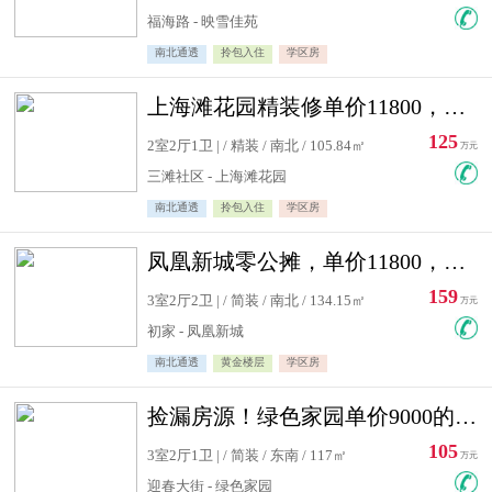
福海路 - 映雪佳苑
南北通透
拎包入住
学区房
上海滩花园精装修单价11800，价格最低的两居室，无敌视野
125
2室2厅1卫 | / 精装 / 南北 / 105.84㎡
万元
三滩社区 - 上海滩花园
南北通透
拎包入住
学区房
凤凰新城零公摊，单价11800，白银楼层，一个车库另算
159
3室2厅2卫 | / 简装 / 南北 / 134.15㎡
万元
初家 - 凤凰新城
南北通透
黄金楼层
学区房
捡漏房源！绿色家园单价9000的大三居，实验小学永明双学区
105
3室2厅1卫 | / 简装 / 东南 / 117㎡
万元
迎春大街 - 绿色家园