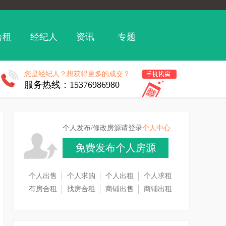
合租
经纪人
资讯
专题
您是经纪人？想获得更多的成交？
服务热线：15376986980
个人发布/修改房源请登录
个人中心
免费发布个人房源
个人出售
个人求购
个人出租
个人求租
有房合租
找房合租
商铺出售
商铺出租