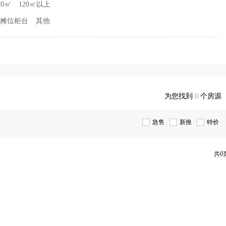
20㎡
120㎡以上
摊位柜台
其他
为您找到
0
个房源
急售
新推
特价
共0