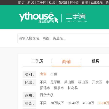
首 页
|
新 房
|
二手房
|
租 房
|
看房团
|
房小蜜
|
资 讯
|
业主论坛
|
装
二手房
租房
商铺
出售
出租
类别 :
不限
芝罘区
莱山区
福山区
开发区
区域 :
招远市
栖霞市
长岛县
百货大楼
商圈 :
不限
30万以下
30-40万
40-50万
50-60
租金 :