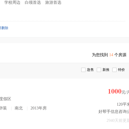
学校周边
白领首选
旅游首选
部删除
为您找到
14
个房源
急售
新推
特价
1000
元/
游度假区
120平
华装
|
南北
|
2013年房
好帮手信息咨询
司 崔少
2940天前更