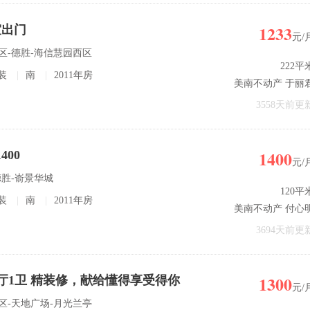
1233
室出门
元/
发区-德胜-海信慧园西区
222平
装
|
南
|
2011年房
美南不动产 于丽
3558天前更
1400
00
元/
德胜-嵛景华城
120平
装
|
南
|
2011年房
美南不动产 付心
3694天前更
1300
室1厅1卫 精装修，献给懂得享受得你
元/
发区-天地广场-月光兰亭