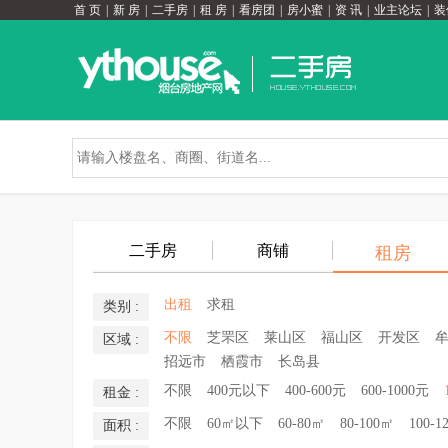
首 页
|
新 房
|
二手房
|
租 房
|
看房团
|
房小蜜
|
资 讯
|
业主论坛
|
装
二手房
商铺
租房
出租
求租
类别 :
不限
芝罘区
莱山区
福山区
开发区
区域 :
招远市
栖霞市
长岛县
不限
400元以下
400-600元
600-1000元
租金 :
不限
60㎡以下
60-80㎡
80-100㎡
100-1
面积 :