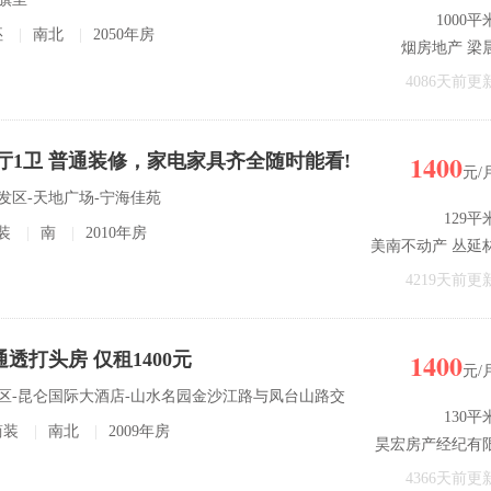
1000平
坯
|
南北
|
2050年房
烟房地产 梁
4086天前更
1400
室1厅1卫 普通装修，家电家具齐全随时能看!
元/
开发区-天地广场-宁海佳苑
129平
装
|
南
|
2010年房
美南不动产 丛延
4219天前更
1400
透打头房 仅租1400元
元/
开发区-昆仑国际大酒店-山水名园金沙江路与凤台山路交
130平
简装
|
南北
|
2009年房
昊宏房产经纪有
公司 王
4366天前更