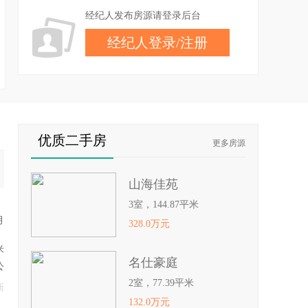
经纪人发布房源请登录后台
经纪人登录
/
注册
优质二手房
更多房源
山海佳苑
3室，144.87平米
月
328.0万元
米
名仕豪庭
公
2室，77.39平米
杰
新
132.0万元