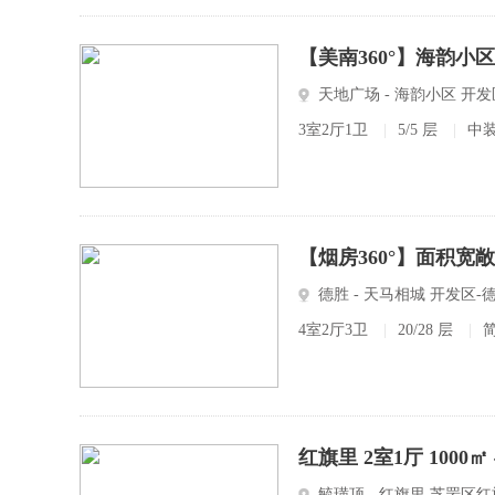
【美南360°】海韵小区中
天地广场 - 海韵小区 开
3室2厅1卫
|
5/5 层
|
中
【烟房360°】面积宽
德胜 - 天马相城 开发区-
4室2厅3卫
|
20/28 层
|
红旗里 2室1厅 1000㎡
毓璜顶 - 红旗里 芝罘区