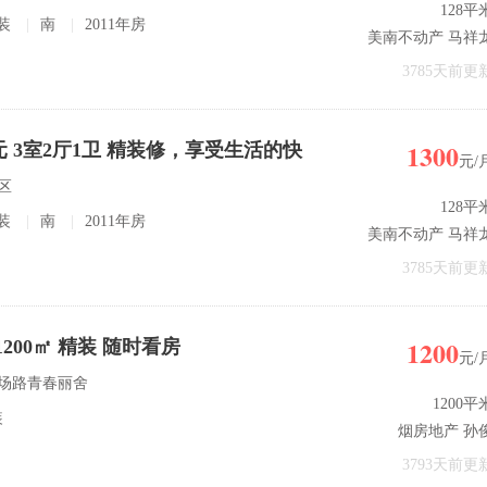
128平
装
|
南
|
2011年房
美南不动产 马祥
3785天前更
1300
元 3室2厅1卫 精装修，享受生活的快
元/
区
128平
装
|
南
|
2011年房
美南不动产 马祥
3785天前更
1200
1200㎡ 精装 随时看房
元/
机场路青春丽舍
1200平
装
烟房地产 孙
3793天前更