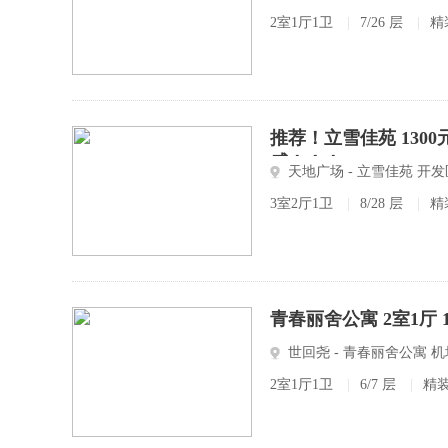
2室1厅1卫
|
7/26 层
|
精
推荐！立雪佳苑 1300
感！！！
天地广场 - 立雪佳苑 开发
3室2厅1卫
|
8/28 层
|
精
青春丽舍公寓 2室1厅 
世回尧 - 青春丽舍公寓 
2室1厅1卫
|
6/7 层
|
精