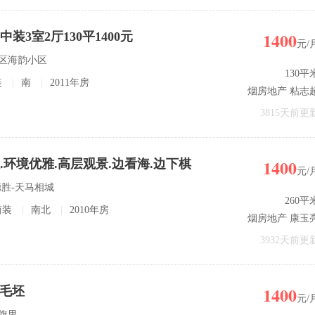
1400
装3室2厅130平1400元
元/
发区海韵小区
130平
装
|
南
|
2011年房
烟房地产 粘志
3815天前更
1400
敞.环境优雅.高层观景.边看海.边下棋
元/
德胜-天马相城
260平
简装
|
南北
|
2010年房
烟房地产 康玉
3932天前更
1400
 毛坯
元/
红旗里