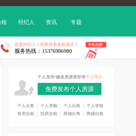
合租
经纪人
资讯
专题
您是经纪人？想获得更多的成交？
服务热线：15376986980
个人发布/修改房源请登录
个人中心
免费发布个人房源
个人出售
个人求购
个人出租
个人求租
有房合租
找房合租
商铺出售
商铺出租