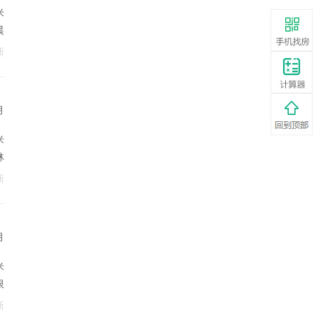
米
晨
新
月
米
林
新
月
米
限
真
新