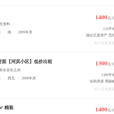
1400
元/
暂无资料
133平
装
|
南
|
2009年房
烟台亿度房产 范
4479天前更
1300
对面【河滨小区】低价出租
元/
街和永安街之间
1300平
装
|
西北
|
2008年房
佳和房屋 周丽
4521天前更
1400
0㎡ 精装
元/