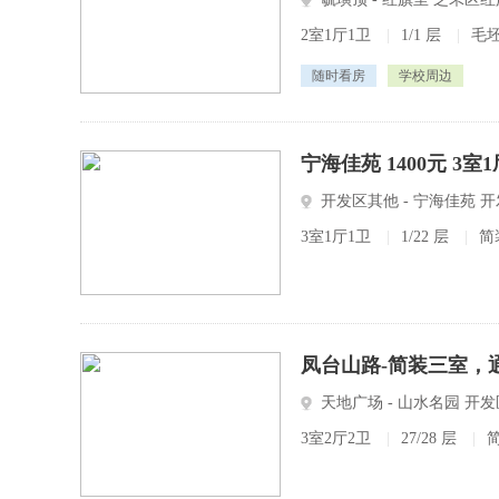
2室1厅1卫
|
1/1 层
|
毛
随时看房
学校周边
宁海佳苑 1400元 3
开发区其他 - 宁海佳苑 
3室1厅1卫
|
1/22 层
|
简
凤台山路-简装三室，通
天地广场 - 山水名园 
3室2厅2卫
汇处
|
27/28 层
|