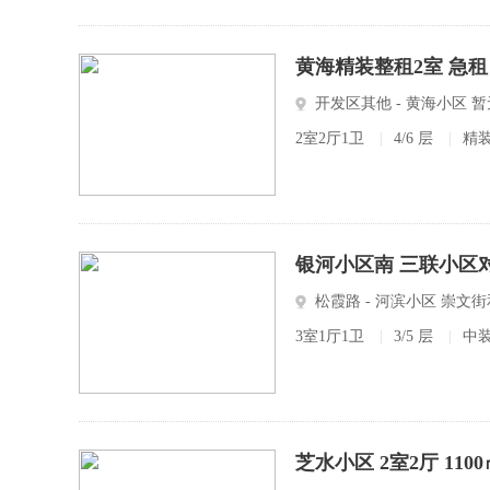
黄海精装整租2室 急租
开发区其他 - 黄海小区 
2室2厅1卫
|
4/6 层
|
精
银河小区南 三联小区
松霞路 - 河滨小区 崇文
3室1厅1卫
|
3/5 层
|
中
芝水小区 2室2厅 110