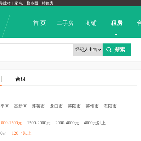
修建材
|
家 电
|
楼市图
|
特价房
首 页
二手房
商铺
租房
合租
牟平区
高新区
蓬莱市
龙口市
莱阳市
莱州市
海阳市
1000-1500元
1500-2000元
2000-4000元
4000元以上
20㎡
120㎡以上