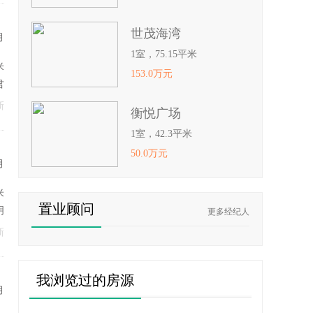
世茂海湾
月
1室，75.15平米
米
153.0万元
君
新
衡悦广场
1室，42.3平米
50.0万元
月
米
置业顾问
明
更多经纪人
新
我浏览过的房源
月