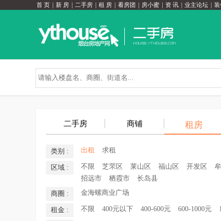
首 页
|
新 房
|
二手房
|
租 房
|
看房团
|
房小蜜
|
资 讯
|
业主论坛
|
装
二手房
商铺
租房
出租
求租
类别 :
不限
芝罘区
莱山区
福山区
开发区
区域 :
招远市
栖霞市
长岛县
金海螺商业广场
商圈 :
不限
400元以下
400-600元
600-1000元
租金 :