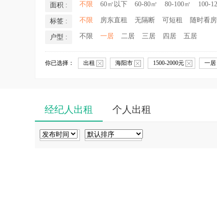
不限
60㎡以下
60-80㎡
80-100㎡
100-1
面积 :
不限
房东直租
无隔断
可短租
随时看房
标签 :
不限
一居
二居
三居
四居
五居
户型 :
你已选择：
出租
海阳市
1500-2000元
一
经纪人出租
个人出租