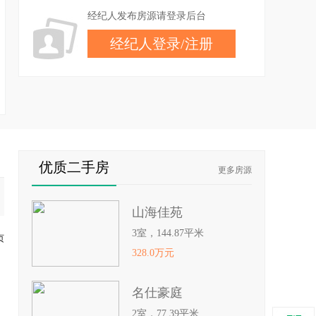
经纪人发布房源请登录后台
经纪人登录
/
注册
优质二手房
更多房源
山海佳苑
3室，144.87平米
页
328.0万元
名仕豪庭
2室，77.39平米