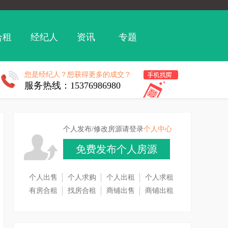
合租
经纪人
资讯
专题
您是经纪人？想获得更多的成交？
服务热线：15376986980
个人发布/修改房源请登录
个人中心
免费发布个人房源
个人出售
个人求购
个人出租
个人求租
有房合租
找房合租
商铺出售
商铺出租