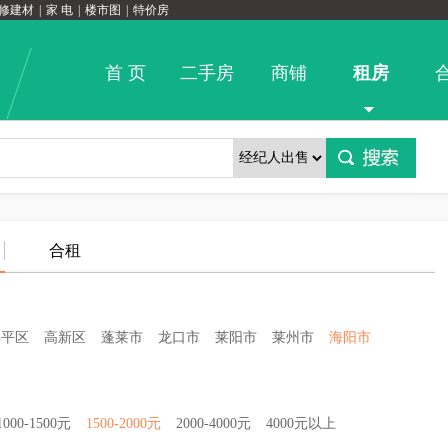
修建材
|
家 电
|
楼市图
|
特价房
首 页
二手房
商铺
租房
合租
牟平区
高新区
蓬莱市
龙口市
莱阳市
莱州市
海阳市
1000-1500元
1500-2000元
2000-4000元
4000元以上