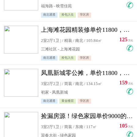
福海路 - 映雪佳苑
南北通透
拎包入住
学区房
上海滩花园精装修单价11800，价格最低的两居室，无敌视野
125
2室2厅1卫 | / 精装 / 南北 / 105.84㎡
万元
三滩社区 - 上海滩花园
南北通透
拎包入住
学区房
凤凰新城零公摊，单价11800，白银楼层，一个车库另算
159
3室2厅2卫 | / 简装 / 南北 / 134.15㎡
万元
初家 - 凤凰新城
南北通透
黄金楼层
学区房
捡漏房源！绿色家园单价9000的大三居，实验小学永明双学区
105
3室2厅1卫 | / 简装 / 东南 / 117㎡
万元
迎春大街 - 绿色家园