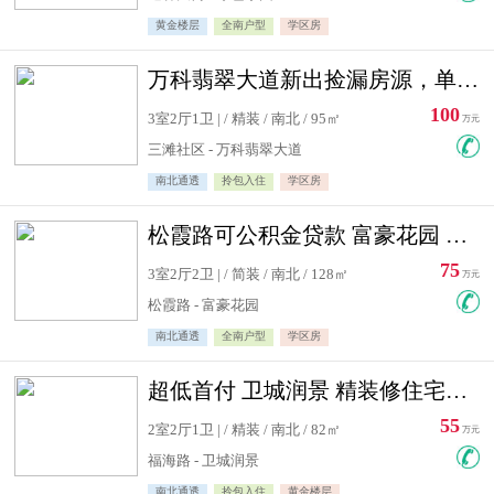
黄金楼层
全南户型
学区房
万科翡翠大道新出捡漏房源，单价10500精装修
100
3室2厅1卫 | / 精装 / 南北 / 95㎡
万元
三滩社区 - 万科翡翠大道
南北通透
拎包入住
学区房
松霞路可公积金贷款 富豪花园 复式住宅急售送小棚
75
3室2厅2卫 | / 简装 / 南北 / 128㎡
万元
松霞路 - 富豪花园
南北通透
全南户型
学区房
超低首付 卫城润景 精装修住宅急售 可公积金贷款
55
2室2厅1卫 | / 精装 / 南北 / 82㎡
万元
福海路 - 卫城润景
南北通透
拎包入住
黄金楼层