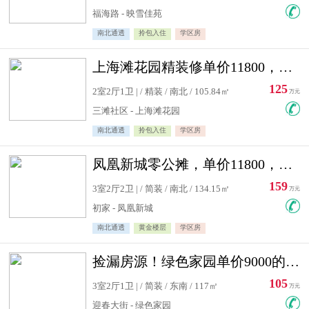
福海路 - 映雪佳苑
南北通透
拎包入住
学区房
上海滩花园精装修单价11800，价格最低的两居室，无敌视野
125
2室2厅1卫 | / 精装 / 南北 / 105.84㎡
万元
三滩社区 - 上海滩花园
南北通透
拎包入住
学区房
凤凰新城零公摊，单价11800，白银楼层，一个车库另算
159
3室2厅2卫 | / 简装 / 南北 / 134.15㎡
万元
初家 - 凤凰新城
南北通透
黄金楼层
学区房
捡漏房源！绿色家园单价9000的大三居，实验小学永明双学区
105
3室2厅1卫 | / 简装 / 东南 / 117㎡
万元
迎春大街 - 绿色家园