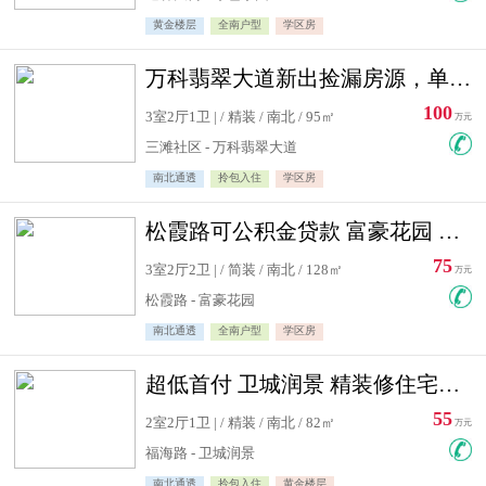
黄金楼层
全南户型
学区房
万科翡翠大道新出捡漏房源，单价10500精装修
100
3室2厅1卫 | / 精装 / 南北 / 95㎡
万元
三滩社区 - 万科翡翠大道
南北通透
拎包入住
学区房
松霞路可公积金贷款 富豪花园 复式住宅急售送小棚
75
3室2厅2卫 | / 简装 / 南北 / 128㎡
万元
松霞路 - 富豪花园
南北通透
全南户型
学区房
超低首付 卫城润景 精装修住宅急售 可公积金贷款
55
2室2厅1卫 | / 精装 / 南北 / 82㎡
万元
福海路 - 卫城润景
南北通透
拎包入住
黄金楼层