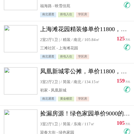
福海路 - 映雪佳苑
南北通透
拎包入住
学区房
上海滩花园精装修单价11800，价格最低的两居室，无敌视野
125
2室2厅1卫 | / 精装 / 南北 / 105.84㎡
万元
三滩社区 - 上海滩花园
南北通透
拎包入住
学区房
凤凰新城零公摊，单价11800，白银楼层，一个车库另算
159
3室2厅2卫 | / 简装 / 南北 / 134.15㎡
万元
初家 - 凤凰新城
南北通透
黄金楼层
学区房
捡漏房源！绿色家园单价9000的大三居，实验小学永明双学区
105
3室2厅1卫 | / 简装 / 东南 / 117㎡
万元
迎春大街 - 绿色家园