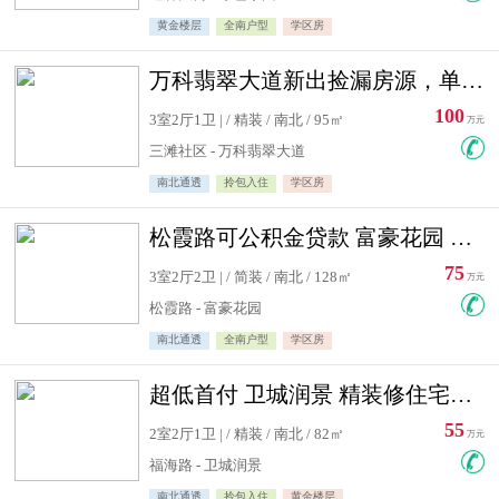
黄金楼层
全南户型
学区房
万科翡翠大道新出捡漏房源，单价10500精装修
100
3室2厅1卫 | / 精装 / 南北 / 95㎡
万元
三滩社区 - 万科翡翠大道
南北通透
拎包入住
学区房
松霞路可公积金贷款 富豪花园 复式住宅急售送小棚
75
3室2厅2卫 | / 简装 / 南北 / 128㎡
万元
松霞路 - 富豪花园
南北通透
全南户型
学区房
超低首付 卫城润景 精装修住宅急售 可公积金贷款
55
2室2厅1卫 | / 精装 / 南北 / 82㎡
万元
福海路 - 卫城润景
南北通透
拎包入住
黄金楼层