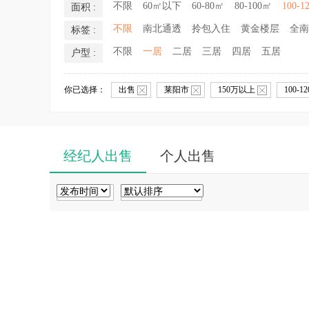
不限
60㎡以下
60-80㎡
80-100㎡
100-1
面积 :
不限
南北通透
拎包入住
黄金楼层
全南
标签 :
不限
一居
二居
三居
四居
五居
户型 :
你已选择：
出售
莱阳市
150万以上
100-1
经纪人出售
个人出售