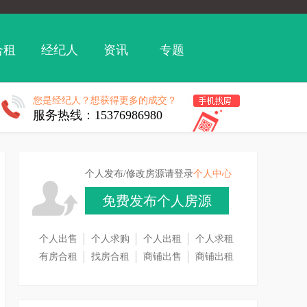
合租
经纪人
资讯
专题
您是经纪人？想获得更多的成交？
服务热线：15376986980
个人发布/修改房源请登录
个人中心
免费发布个人房源
个人出售
个人求购
个人出租
个人求租
有房合租
找房合租
商铺出售
商铺出租