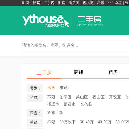
首 页
|
新 房
|
二手房
|
租 房
|
看房团
|
房小蜜
|
资 讯
|
业主论坛
|
装
商铺
租房
二手房
出售
求购
类别 :
不限
芝罘区
莱山区
福山区
开发区
区域 :
招远市
栖霞市
长岛县
旌旗广场
商圈 :
不限
30万以下
30-40万
40-50万
50-60
总价 :