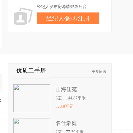
经纪人发布房源请登录后台
经纪人登录
/
注册
优质二手房
更多房源
山海佳苑
3室，144.87平米
页
328.0万元
名仕豪庭
2室，77.39平米