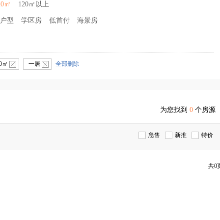
20㎡
120㎡以上
户型
学区房
低首付
海景房
20㎡
一居
全部删除
为您找到
0
个房源
急售
新推
特价
共0