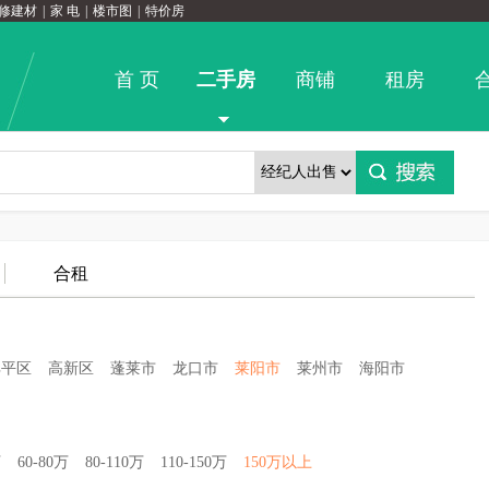
修建材
|
家 电
|
楼市图
|
特价房
首 页
二手房
商铺
租房
合租
牟平区
高新区
蓬莱市
龙口市
莱阳市
莱州市
海阳市
万
60-80万
80-110万
110-150万
150万以上