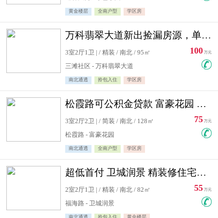
黄金楼层
全南户型
学区房
万科翡翠大道新出捡漏房源，单价10500精装修
100
3室2厅1卫 | / 精装 / 南北 / 95㎡
万元
三滩社区 - 万科翡翠大道
南北通透
拎包入住
学区房
松霞路可公积金贷款 富豪花园 复式住宅急售送小棚
75
3室2厅2卫 | / 简装 / 南北 / 128㎡
万元
松霞路 - 富豪花园
南北通透
全南户型
学区房
超低首付 卫城润景 精装修住宅急售 可公积金贷款
55
2室2厅1卫 | / 精装 / 南北 / 82㎡
万元
福海路 - 卫城润景
南北通透
拎包入住
黄金楼层