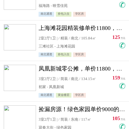
福海路 - 映雪佳苑
南北通透
拎包入住
学区房
上海滩花园精装修单价11800，价格最低的两居室，无敌视野
125
2室2厅1卫 | / 精装 / 南北 / 105.84㎡
万元
三滩社区 - 上海滩花园
南北通透
拎包入住
学区房
凤凰新城零公摊，单价11800，白银楼层，一个车库另算
159
3室2厅2卫 | / 简装 / 南北 / 134.15㎡
万元
初家 - 凤凰新城
南北通透
黄金楼层
学区房
捡漏房源！绿色家园单价9000的大三居，实验小学永明双学区
105
3室2厅1卫 | / 简装 / 东南 / 117㎡
万元
迎春大街 - 绿色家园