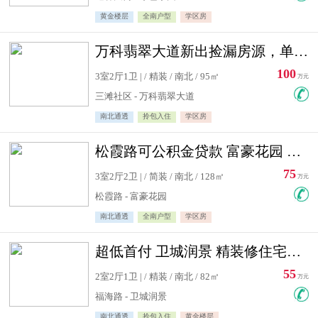
黄金楼层
全南户型
学区房
万科翡翠大道新出捡漏房源，单价10500精装修
100
3室2厅1卫 | / 精装 / 南北 / 95㎡
万元
三滩社区 - 万科翡翠大道
南北通透
拎包入住
学区房
松霞路可公积金贷款 富豪花园 复式住宅急售送小棚
75
3室2厅2卫 | / 简装 / 南北 / 128㎡
万元
松霞路 - 富豪花园
南北通透
全南户型
学区房
超低首付 卫城润景 精装修住宅急售 可公积金贷款
55
2室2厅1卫 | / 精装 / 南北 / 82㎡
万元
福海路 - 卫城润景
南北通透
拎包入住
黄金楼层