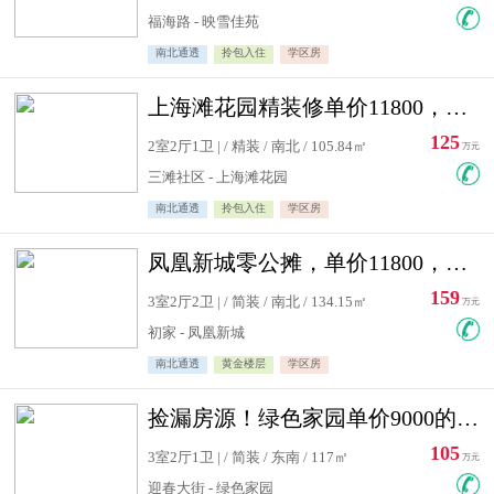
福海路 - 映雪佳苑
南北通透
拎包入住
学区房
上海滩花园精装修单价11800，价格最低的两居室，无敌视野
125
2室2厅1卫 | / 精装 / 南北 / 105.84㎡
万元
三滩社区 - 上海滩花园
南北通透
拎包入住
学区房
凤凰新城零公摊，单价11800，白银楼层，一个车库另算
159
3室2厅2卫 | / 简装 / 南北 / 134.15㎡
万元
初家 - 凤凰新城
南北通透
黄金楼层
学区房
捡漏房源！绿色家园单价9000的大三居，实验小学永明双学区
105
3室2厅1卫 | / 简装 / 东南 / 117㎡
万元
迎春大街 - 绿色家园