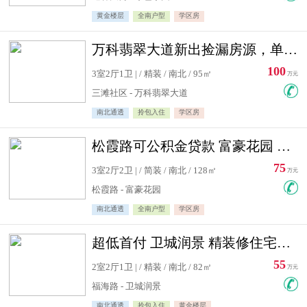
黄金楼层
全南户型
学区房
万科翡翠大道新出捡漏房源，单价10500精装修
100
3室2厅1卫 | / 精装 / 南北 / 95㎡
万元
三滩社区 - 万科翡翠大道
南北通透
拎包入住
学区房
松霞路可公积金贷款 富豪花园 复式住宅急售送小棚
75
3室2厅2卫 | / 简装 / 南北 / 128㎡
万元
松霞路 - 富豪花园
南北通透
全南户型
学区房
超低首付 卫城润景 精装修住宅急售 可公积金贷款
55
2室2厅1卫 | / 精装 / 南北 / 82㎡
万元
福海路 - 卫城润景
南北通透
拎包入住
黄金楼层