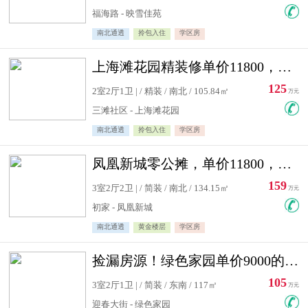
福海路 - 映雪佳苑
南北通透
拎包入住
学区房
上海滩花园精装修单价11800，价格最低的两居室，无敌视野
125
2室2厅1卫 | / 精装 / 南北 / 105.84㎡
万元
三滩社区 - 上海滩花园
南北通透
拎包入住
学区房
凤凰新城零公摊，单价11800，白银楼层，一个车库另算
159
3室2厅2卫 | / 简装 / 南北 / 134.15㎡
万元
初家 - 凤凰新城
南北通透
黄金楼层
学区房
捡漏房源！绿色家园单价9000的大三居，实验小学永明双学区
105
3室2厅1卫 | / 简装 / 东南 / 117㎡
万元
迎春大街 - 绿色家园