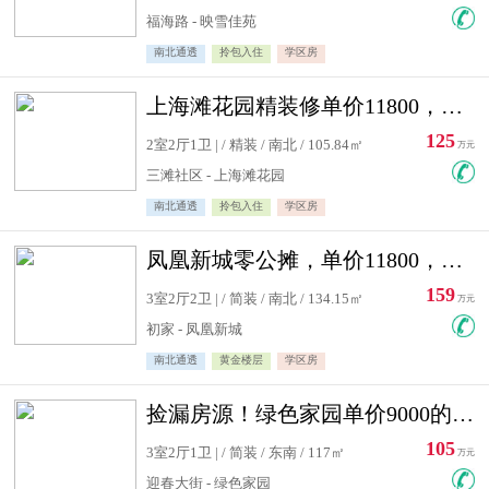
福海路 - 映雪佳苑
南北通透
拎包入住
学区房
上海滩花园精装修单价11800，价格最低的两居室，无敌视野
125
2室2厅1卫 | / 精装 / 南北 / 105.84㎡
万元
三滩社区 - 上海滩花园
南北通透
拎包入住
学区房
凤凰新城零公摊，单价11800，白银楼层，一个车库另算
159
3室2厅2卫 | / 简装 / 南北 / 134.15㎡
万元
初家 - 凤凰新城
南北通透
黄金楼层
学区房
捡漏房源！绿色家园单价9000的大三居，实验小学永明双学区
105
3室2厅1卫 | / 简装 / 东南 / 117㎡
万元
迎春大街 - 绿色家园