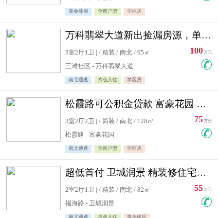
黄金楼层
全南户型
学区房
万科翡翠大道新出捡漏房源，单价10500精装修
100
3室2厅1卫 | / 精装 / 南北 / 95㎡
万元
三滩社区 - 万科翡翠大道
南北通透
拎包入住
学区房
松霞路可公积金贷款 富豪花园 复式住宅急售送小棚
75
3室2厅2卫 | / 简装 / 南北 / 128㎡
万元
松霞路 - 富豪花园
南北通透
全南户型
学区房
超低首付 卫城润景 精装修住宅急售 可公积金贷款
55
2室2厅1卫 | / 精装 / 南北 / 82㎡
万元
福海路 - 卫城润景
南北通透
拎包入住
黄金楼层