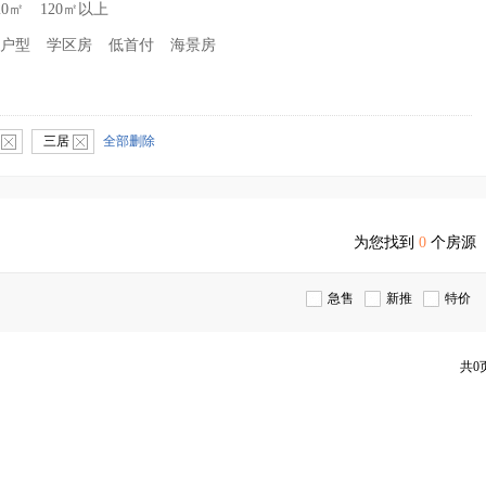
20㎡
120㎡以上
户型
学区房
低首付
海景房
下
三居
全部删除
为您找到
0
个房源
急售
新推
特价
共0