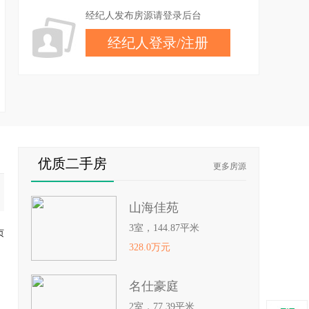
经纪人发布房源请登录后台
经纪人登录
/
注册
优质二手房
更多房源
山海佳苑
3室，144.87平米
页
328.0万元
名仕豪庭
2室，77.39平米