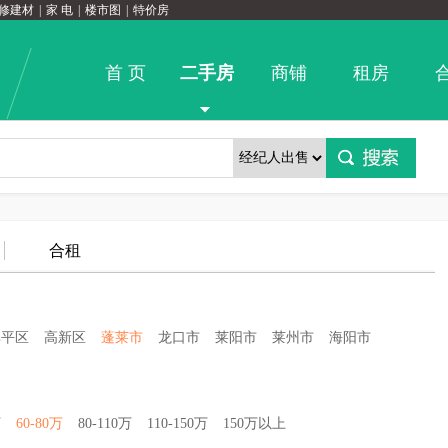
修建材
|
家 电
|
楼市图
|
特价房
首 页
二手房
商铺
租房
合租
牟平区
高新区
蓬莱市
龙口市
莱阳市
莱州市
海阳市
万
60-80万
80-110万
110-150万
150万以上