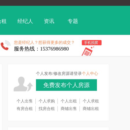
合租
经纪人
资讯
专题
您是经纪人？想获得更多的成交？
服务热线：15376986980
个人发布/修改房源请登录
个人中心
免费发布个人房源
个人出售
个人求购
个人出租
个人求租
有房合租
找房合租
商铺出售
商铺出租