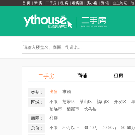
首 页
|
新 房
|
二手房
|
租 房
|
看房团
|
房小蜜
|
资 讯
|
业主论坛
|
装
商铺
租房
二手房
出售
求购
类别 :
不限
芝罘区
莱山区
福山区
开发区
区域 :
招远市
栖霞市
长岛县
利群
商圈 :
不限
30万以下
30-40万
40-50万
50-60
总价 :