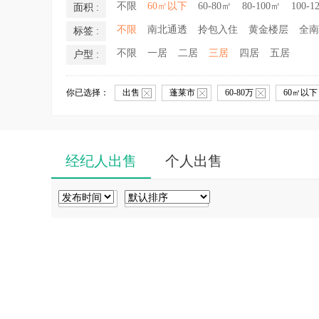
不限
60㎡以下
60-80㎡
80-100㎡
100-1
面积 :
不限
南北通透
拎包入住
黄金楼层
全南
标签 :
不限
一居
二居
三居
四居
五居
户型 :
你已选择：
出售
蓬莱市
60-80万
60㎡以
经纪人出售
个人出售