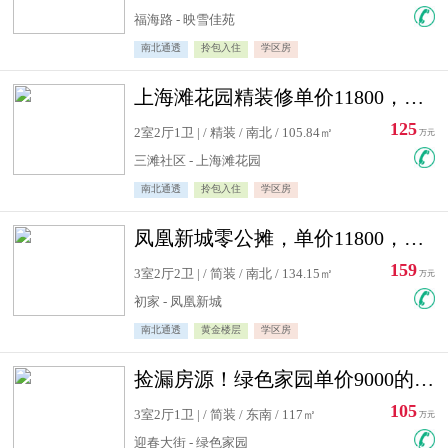
福海路 - 映雪佳苑
南北通透
拎包入住
学区房
上海滩花园精装修单价11800，价格最低的两居室，无敌视野
125
2室2厅1卫 | / 精装 / 南北 / 105.84㎡
万元
三滩社区 - 上海滩花园
南北通透
拎包入住
学区房
凤凰新城零公摊，单价11800，白银楼层，一个车库另算
159
3室2厅2卫 | / 简装 / 南北 / 134.15㎡
万元
初家 - 凤凰新城
南北通透
黄金楼层
学区房
捡漏房源！绿色家园单价9000的大三居，实验小学永明双学区
105
3室2厅1卫 | / 简装 / 东南 / 117㎡
万元
迎春大街 - 绿色家园