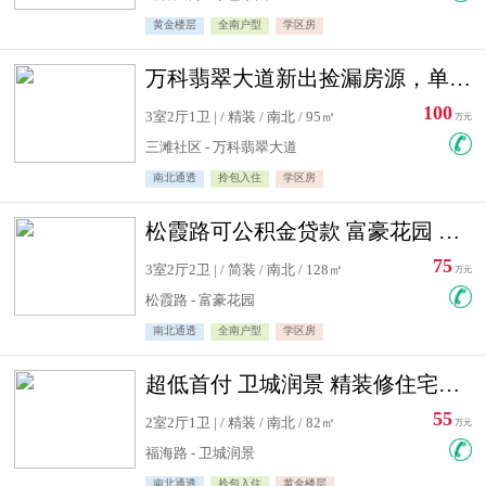
黄金楼层
全南户型
学区房
万科翡翠大道新出捡漏房源，单价10500精装修
100
3室2厅1卫 | / 精装 / 南北 / 95㎡
万元
三滩社区 - 万科翡翠大道
南北通透
拎包入住
学区房
松霞路可公积金贷款 富豪花园 复式住宅急售送小棚
75
3室2厅2卫 | / 简装 / 南北 / 128㎡
万元
松霞路 - 富豪花园
南北通透
全南户型
学区房
超低首付 卫城润景 精装修住宅急售 可公积金贷款
55
2室2厅1卫 | / 精装 / 南北 / 82㎡
万元
福海路 - 卫城润景
南北通透
拎包入住
黄金楼层