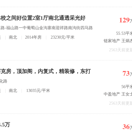
129
3校之间好位置2室1厅南北通透采光好
-二马路-福山路一中葡萄山金沟寨南迎祥路南沟街四马路
55.53平
装
|
南北
|
2014年房
|
23230元/平米
链家地产 王炳
2563天前更
73
赛克房，顶加阁，内复式，精装修，东打
文化路
56平
装
|
南北
|
13035元/平米
中盈地产 王女
2563天前更
36
.5万