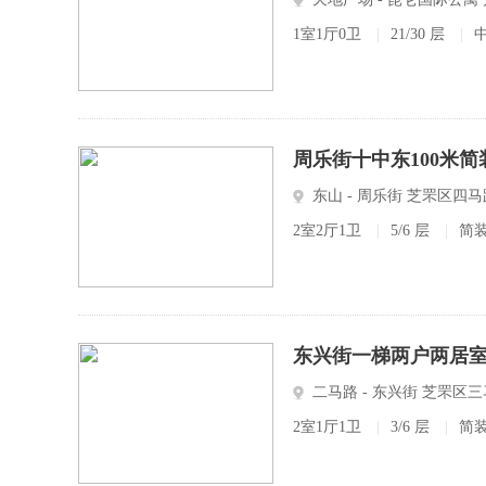
1室1厅0卫
|
21/30 层
|
周乐街十中东100米
东山 - 周乐街 芝罘区四马
2室2厅1卫
|
5/6 层
|
简
东兴街一梯两户两居室
二马路 - 东兴街 芝罘区
2室1厅1卫
|
3/6 层
|
简