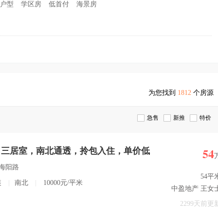
户型
学区房
低首付
海景房
为您找到
1812
个房源
急售
新推
特价
54
，三居室，南北通透，拎包入住，单价低
新海阳路
54平
装
|
南北
|
10000元/平米
中盈地产 王女
2299天前更