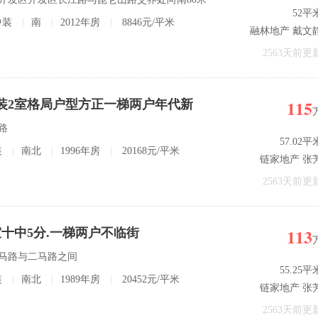
52平
中装
|
南
|
2012年房
|
8846元/平米
融林地产 戴文
2563天前更
115
简装2室格局户型方正一梯两户年代新
路
57.02平
装
|
南北
|
1996年房
|
20168元/平米
链家地产 张
2563天前更
113
十中5分.一梯两户不临街
三马路与二马路之间
55.25平
装
|
南北
|
1989年房
|
20452元/平米
链家地产 张
2563天前更