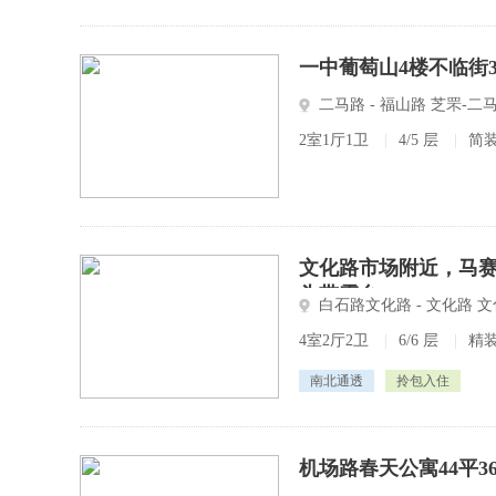
一中葡萄山4楼不临街
二马路 - 福山路 芝罘
2室1厅1卫
|
4/5 层
|
简
文化路市场附近，马
头带露台
白石路文化路 - 文化路 
4室2厅2卫
|
6/6 层
|
精
南北通透
拎包入住
机场路春天公寓44平36