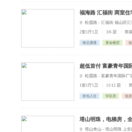
福海路 汇福街 两室住
松霞路 - 汇福街 福山区
2室1厅1卫
|
3/6 层
|
简
南北通透
黄金楼层
低
超低首付 富豪青年国
松霞路 - 富豪青年国际广场
1室1厅1卫
|
11/12 层
|
拎包入住
学区房
低首
塔山明珠，电梯房，
塔山奇山 - 塔山明珠 