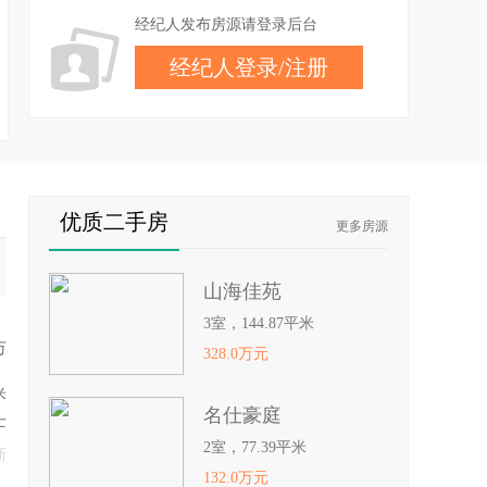
经纪人发布房源请登录后台
经纪人登录
/
注册
优质二手房
更多房源
山海佳苑
3室，144.87平米
万
328.0万元
米
名仕豪庭
士
2室，77.39平米
新
132.0万元