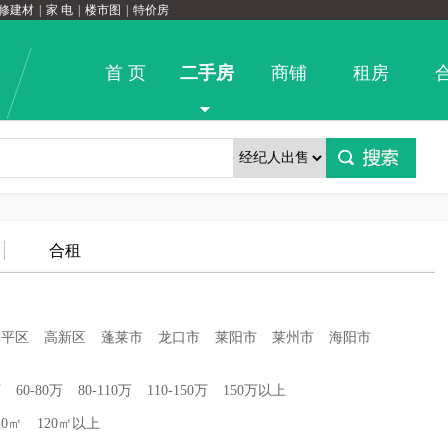
修建材
|
家 电
|
楼市图
|
特价房
首 页
二手房
商铺
租房
合租
牟平区
高新区
蓬莱市
龙口市
莱阳市
莱州市
海阳市
万
60-80万
80-110万
110-150万
150万以上
20㎡
120㎡以上