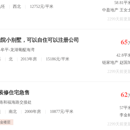
58.81平
毛坯
|
西北
|
12752元/平米
中盈地产 王女
2299天前更
65
独院小别墅，可以自住可以注册公司
平-牟平-龙湖葡醍海湾
42.8平
坯
|
北
|
2013年房
|
15186元/平米
链家地产 赵国
2299天前更
62
精装修住宅急售
一路和福海路交接处
57平
装
|
南北
|
2000年房
|
10877元/平米
李金
金楼层
2299天前更