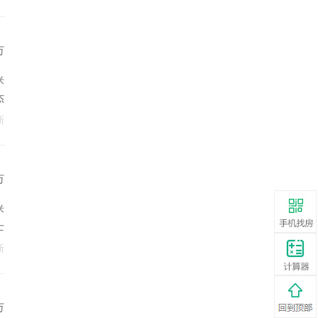
万
米
杰
新
万
米
士
新
万