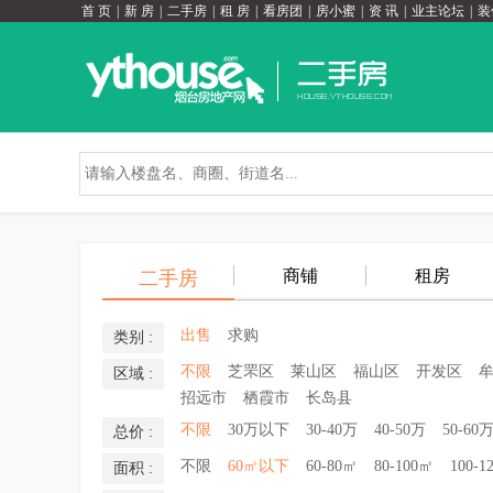
首 页
|
新 房
|
二手房
|
租 房
|
看房团
|
房小蜜
|
资 讯
|
业主论坛
|
装
商铺
租房
二手房
出售
求购
类别 :
不限
芝罘区
莱山区
福山区
开发区
区域 :
招远市
栖霞市
长岛县
不限
30万以下
30-40万
40-50万
50-60
总价 :
不限
60㎡以下
60-80㎡
80-100㎡
100-1
面积 :