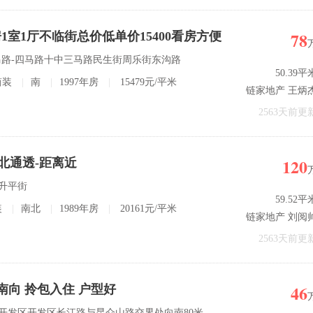
78
1室1厅不临街总价低单价15400看房方便
-二马路-四马路十中三马路民生街周乐街东沟路
50.39平
简装
|
南
|
1997年房
|
15479元/平米
链家地产 王炳
2563天前更
120
北通透-距离近
区升平街
59.52平
装
|
南北
|
1989年房
|
20161元/平米
链家地产 刘阅
2563天前更
46
南向 拎包入住 户型好
寓 开发区开发区长江路与昆仑山路交界处向南80米