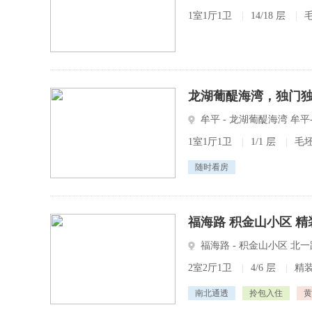
1室1厅1卫
|
14/18 层
|
龙湖葡醍海湾，独门
牟平 - 龙湖葡醍海湾 牟
1室1厅1卫
|
1/1 层
|
毛
随时看房
福海路 积金山小区 
福海路 - 积金山小区 北
2室2厅1卫
|
4/6 层
|
精
南北通透
拎包入住
黄