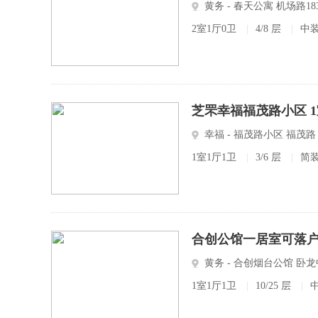
黄务 - 春天公寓 机场路18
2室1厅0卫
|
4/8 层
|
中
芝罘幸福福茂路小区 1室
幸福 - 福茂路小区 福茂路
1室1厅1卫
|
3/6 层
|
简
合创公馆一居室可落
黄务 - 合创烟台公馆 卧
1室1厅1卫
|
10/25 层
|