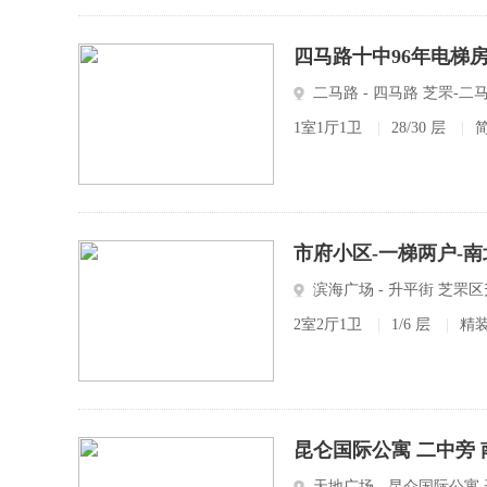
四马路十中96年电梯房
二马路 - 四马路 芝罘
1室1厅1卫
|
28/30 层
|
市府小区-一梯两户-南
滨海广场 - 升平街 芝罘
2室2厅1卫
|
1/6 层
|
精
昆仑国际公寓 二中旁 
天地广场 - 昆仑国际公