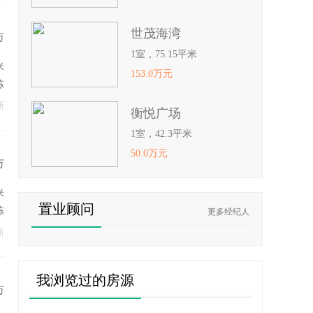
世茂海湾
万
1室，75.15平米
米
153.0万元
栋
新
衡悦广场
1室，42.3平米
50.0万元
万
米
置业顾问
栋
更多经纪人
新
我浏览过的房源
万