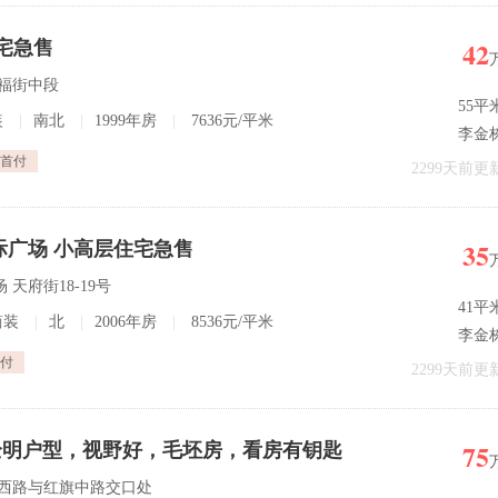
42
宅急售
汇福街中段
55平
装
|
南北
|
1999年房
|
7636元/平米
李金
首付
2299天前更
35
际广场 小高层住宅急售
 天府街18-19号
41平
简装
|
北
|
2006年房
|
8536元/平米
李金
付
2299天前更
75
全明户型，视野好，毛坯房，看房有钥匙
上夼西路与红旗中路交口处