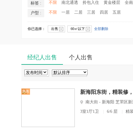
不限
南北通透
拎包入住
黄金楼层
全南
标签 :
不限
一居
二居
三居
四居
五居
户型 :
你已选择：
出售
60㎡以下
全部删除
经纪人出售
个人出售
新海阳东街，精装修
急售
南大街 - 新海阳 芝罘区
3室1厅1卫
|
6/6 层
|
精