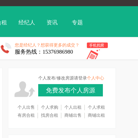
合租
经纪人
资讯
专题
您是经纪人？想获得更多的成交？
服务热线：15376986980
个人发布/修改房源请登录
个人中心
免费发布个人房源
个人出售
个人求购
个人出租
个人求租
有房合租
找房合租
商铺出售
商铺出租