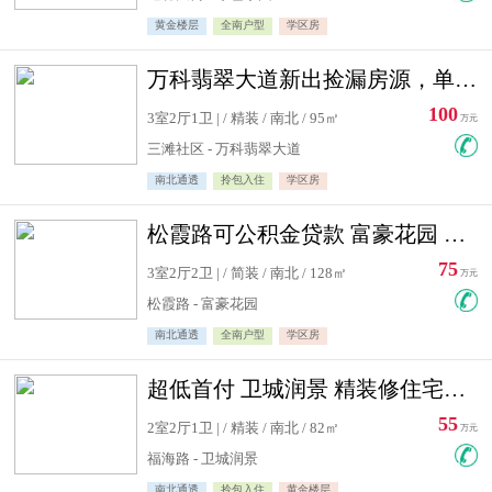
黄金楼层
全南户型
学区房
万科翡翠大道新出捡漏房源，单价10500精装修
100
3室2厅1卫 | / 精装 / 南北 / 95㎡
万元
三滩社区 - 万科翡翠大道
南北通透
拎包入住
学区房
松霞路可公积金贷款 富豪花园 复式住宅急售送小棚
75
3室2厅2卫 | / 简装 / 南北 / 128㎡
万元
松霞路 - 富豪花园
南北通透
全南户型
学区房
超低首付 卫城润景 精装修住宅急售 可公积金贷款
55
2室2厅1卫 | / 精装 / 南北 / 82㎡
万元
福海路 - 卫城润景
南北通透
拎包入住
黄金楼层