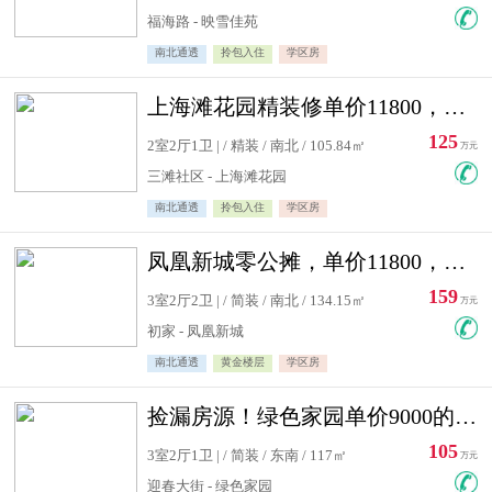
福海路 - 映雪佳苑
南北通透
拎包入住
学区房
上海滩花园精装修单价11800，价格最低的两居室，无敌视野
125
2室2厅1卫 | / 精装 / 南北 / 105.84㎡
万元
三滩社区 - 上海滩花园
南北通透
拎包入住
学区房
凤凰新城零公摊，单价11800，白银楼层，一个车库另算
159
3室2厅2卫 | / 简装 / 南北 / 134.15㎡
万元
初家 - 凤凰新城
南北通透
黄金楼层
学区房
捡漏房源！绿色家园单价9000的大三居，实验小学永明双学区
105
3室2厅1卫 | / 简装 / 东南 / 117㎡
万元
迎春大街 - 绿色家园