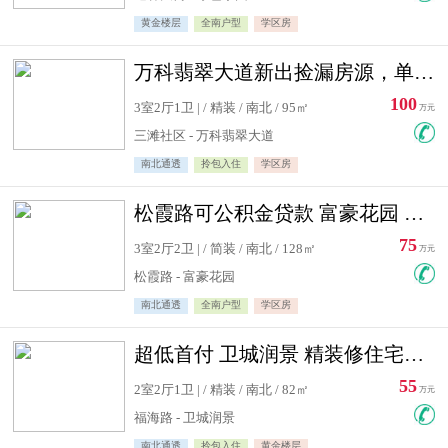
黄金楼层
全南户型
学区房
万科翡翠大道新出捡漏房源，单价10500精装修
100
3室2厅1卫 | / 精装 / 南北 / 95㎡
万元
三滩社区 - 万科翡翠大道
南北通透
拎包入住
学区房
松霞路可公积金贷款 富豪花园 复式住宅急售送小棚
75
3室2厅2卫 | / 简装 / 南北 / 128㎡
万元
松霞路 - 富豪花园
南北通透
全南户型
学区房
超低首付 卫城润景 精装修住宅急售 可公积金贷款
55
2室2厅1卫 | / 精装 / 南北 / 82㎡
万元
福海路 - 卫城润景
南北通透
拎包入住
黄金楼层