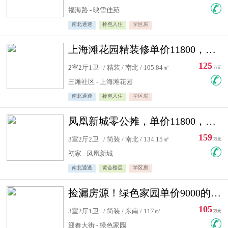
福海路 - 映雪佳苑
南北通透
拎包入住
学区房
上海滩花园精装修单价11800，价格最低的两居室，无敌视野
125
2室2厅1卫 | / 精装 / 南北 / 105.84㎡
万元
三滩社区 - 上海滩花园
南北通透
拎包入住
学区房
凤凰新城零公摊，单价11800，白银楼层，一个车库另算
159
3室2厅2卫 | / 简装 / 南北 / 134.15㎡
万元
初家 - 凤凰新城
南北通透
黄金楼层
学区房
捡漏房源！绿色家园单价9000的大三居，实验小学永明双学区
105
3室2厅1卫 | / 简装 / 东南 / 117㎡
万元
迎春大街 - 绿色家园