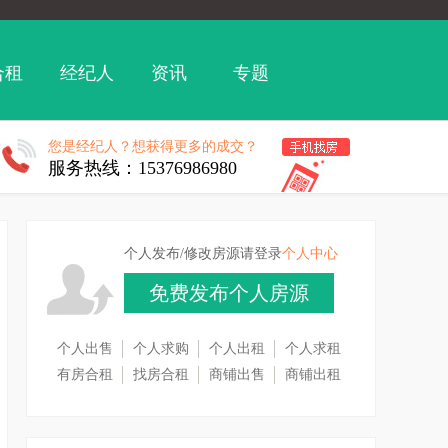
合租
经纪人
资讯
专题
您是经纪人？想获得更多的成交？
服务热线：15376986980
个人发布/修改房源请登录
个人中心
免费发布个人房源
个人出售
个人求购
个人出租
个人求租
有房合租
找房合租
商铺出售
商铺出租