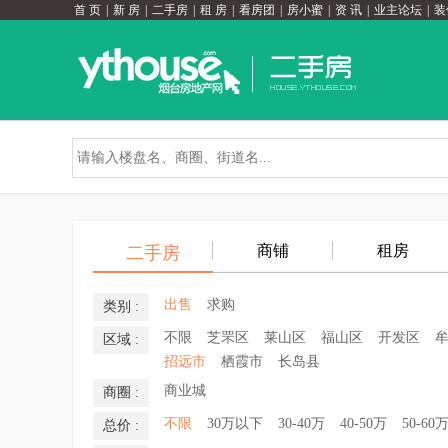
首 页
|
新 房
|
二手房
|
租 房
|
看房团
|
房小蜜
|
资 讯
|
业主论坛
|
装
商铺
租房
二手房
出售
求购
类别 :
不限
芝罘区
莱山区
福山区
开发区
区域 :
招远市
栖霞市
长岛县
商业城
商圈 :
不限
30万以下
30-40万
40-50万
50-60
总价 :