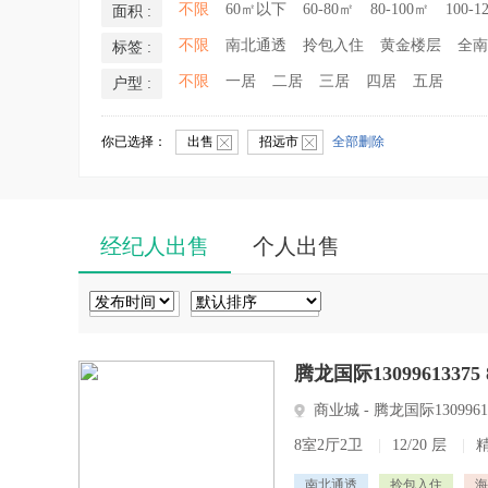
不限
60㎡以下
60-80㎡
80-100㎡
100-1
面积 :
不限
南北通透
拎包入住
黄金楼层
全南
标签 :
不限
一居
二居
三居
四居
五居
户型 :
你已选择：
出售
招远市
全部删除
经纪人出售
个人出售
腾龙国际13099613375
商业城 - 腾龙国际13099613
8室2厅2卫
|
12/20 层
|
南北通透
拎包入住
海