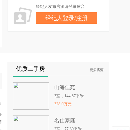
经纪人发布房源请登录后台
经纪人登录
/
注册
优质二手房
更多房源
山海佳苑
3室，144.87平米
万
328.0万元
米
名仕豪庭
娇
2室，77.39平米