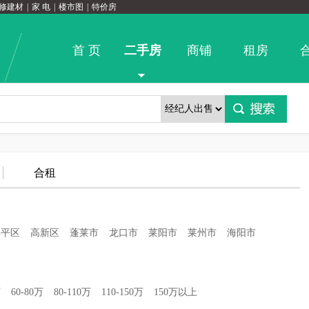
修建材
|
家 电
|
楼市图
|
特价房
首 页
二手房
商铺
租房
合租
牟平区
高新区
蓬莱市
龙口市
莱阳市
莱州市
海阳市
万
60-80万
80-110万
110-150万
150万以上