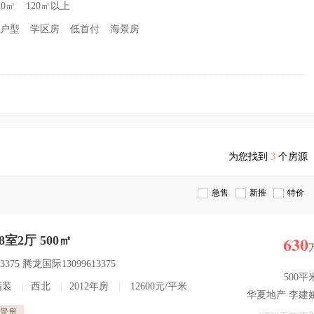
20㎡
120㎡以上
户型
学区房
低首付
海景房
为您找到
3
个房源
急售
新推
特价
630
 8室2厅 500㎡
375 腾龙国际13099613375
500平
精装
|
西北
|
2012年房
|
12600元/平米
华夏地产 李建
景房