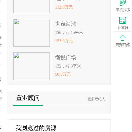
新
132.0万元
世茂海湾
万
1室，75.15平米
米
153.0万元
娇
新
衡悦广场
1室，42.3平米
50.0万元
万
米
置业顾问
娇
更多经纪人
新
我浏览过的房源
页