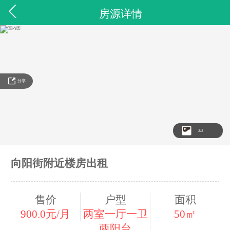
房源详情
分享
2
/2
向阳街附近楼房出租
售价
户型
面积
900.0元/月
两室一厅一卫
50㎡
两阳台