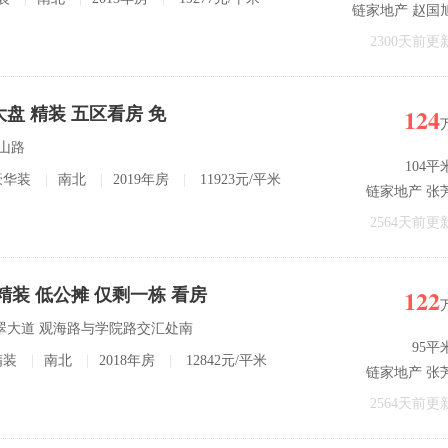
链家地产 赵国
2300天前更
124
盘 精装 五区看房 免
斗山路
104平
豪华装
|
南北
|
2019年房
|
11923元/平米
链家地产 张
2564天前更
122
精装 低公摊 仅剩一栋 看房
翡翠大道 观海路与学院路交汇处南
95平
精装
|
南北
|
2018年房
|
12842元/平米
链家地产 张
2564天前更