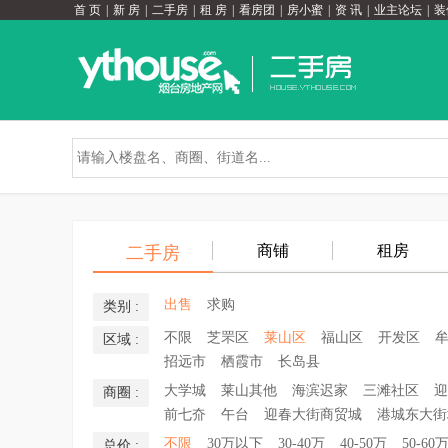
首 页
|
新 房
|
二手房
|
租 房
|
看房团
|
房小蜜
|
资 讯
|
业主论坛
|
装
商铺
租房
二手房
出售
求购
类别 :
不限
芝罘区
莱山区
福山区
开发区
区域 :
招远市
栖霞市
长岛县
大学城
莱山其他
海滨迟家
三滩社区
迎
商圈 :
前七夼
午台
迎春大街商贸城
港城东大街
不限
30万以下
30-40万
40-50万
50-60
总价 :