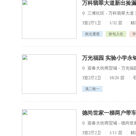
万科翡翠大道新出捡漏房
三滩社区 - 万科翡翠大
3室2厅1卫
|
1/32 层
|
精
南北通透
拎包入住
学
万光福园 实验小学永
迎春大街商贸城 - 万光福
3室2厅2卫
|
18/26 层
|
满二唯一
德尚世家一梯两户带
迎春大街商贸城 - 德尚世
3室2厅2卫
|
1/11 层
|
精