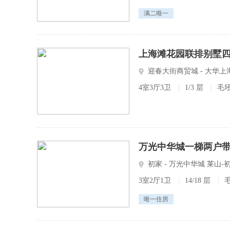
满二唯一
上海滩花园联排别墅四
迎春大街商贸城 - 大华上
4室3厅3卫
园(别墅)
|
1/3 层
|
毛
万光中华城一梯两户
初家 - 万光中华城 莱山
3室2厅1卫
|
14/18 层
|
唯一住房