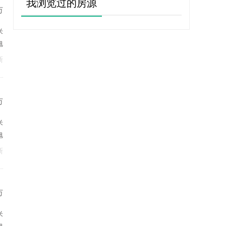
我浏览过的房源
万
米
旭
新
万
米
旭
新
万
米