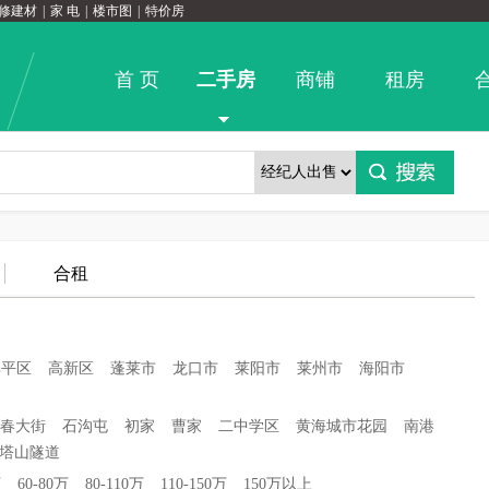
修建材
|
家 电
|
楼市图
|
特价房
首 页
二手房
商铺
租房
合租
牟平区
高新区
蓬莱市
龙口市
莱阳市
莱州市
海阳市
春大街
石沟屯
初家
曹家
二中学区
黄海城市花园
南港
塔山隧道
万
60-80万
80-110万
110-150万
150万以上