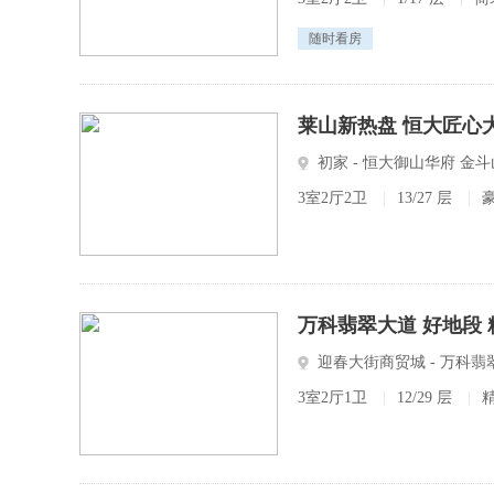
随时看房
莱山新热盘 恒大匠心大
初家 - 恒大御山华府 金
3室2厅2卫
|
13/27 层
|
万科翡翠大道 好地段 
迎春大街商贸城 - 万科
3室2厅1卫
|
12/29 层
|