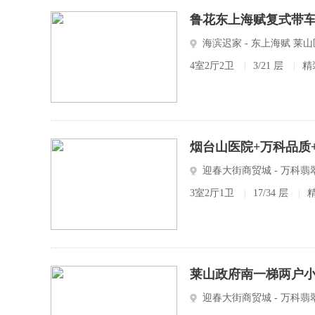
鲁花东上海赋复式带车
海滨迟家 - 东上海赋 莱
4室2厅2卫
|
3/21 层
|
精
烟台山医院+万科品质
迎春大街商贸城 - 万科
3室2厅1卫
|
17/34 层
|
莱山政府南一梯两户
迎春大街商贸城 - 万科