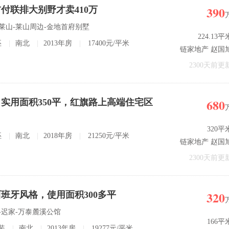
390
付联排大别野才卖410万
 莱山-莱山周边-金地首府别墅
224.13平
坯
|
南北
|
2013年房
|
17400元/平米
链家地产 赵国
2300天前更
680
实用面积350平，红旗路上高端住宅区
320平
坯
|
南北
|
2018年房
|
21250元/平米
链家地产 赵国
2300天前更
320
班牙风格，使用面积300多平
山-迟家-万泰麓溪公馆
166平
装
|
南北
|
2013年房
|
19277元/平米