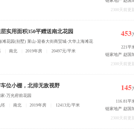
链家地产 赵国
2300天前更
453
层实用面积350平赠送南北花园
海滩花园(别墅) 莱山-迎春大街商贸城-大华上海滩花
221平
坯
|
南北
|
2019年房
|
20497元/平米
链家地产 赵国
2300天前更
145
带车位小棚，北排无敌视野
-初家-万光府前花园
116.81平
毛坯
|
南北
|
2019年房
|
12413元/平米
链家地产 赵国
2300天前更