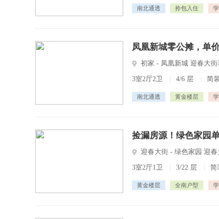
南北通透
拎包入住
学
凤凰新城零公摊，单价
初家 - 凤凰新城 迎春大
3室2厅2卫
|
4/6 层
|
简
南北通透
黄金楼层
学
捡漏房源！绿色家园单
迎春大街 - 绿色家园 
3室2厅1卫
|
3/22 层
|
简
黄金楼层
全南户型
学