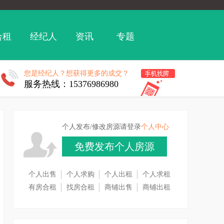
合租
经纪人
资讯
专题
您是经纪人？想获得更多的成交？
服务热线：15376986980
个人发布/修改房源请登录
个人中心
免费发布个人房源
个人出售
个人求购
个人出租
个人求租
有房合租
找房合租
商铺出售
商铺出租