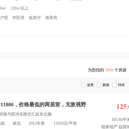
20㎡
120㎡以上
户型
学区房
低首付
海景房
为您找到
3800
个房源
急售
新推
特价
125
11800，价格最低的两居室，无敌视野
 庆祥路与双河东路交汇处东北侧
105.84平
精装
|
南北
|
2012年房
|
11810元/平米
链家地产 赵国