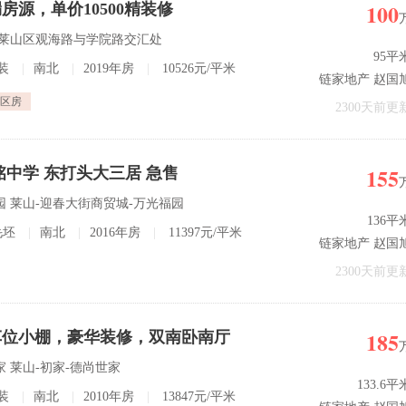
100
源，单价10500精装修
道 莱山区观海路与学院路交汇处
95平
装
|
南北
|
2019年房
|
10526元/平米
链家地产 赵国
区房
2300天前更
155
铭中学 东打头大三居 急售
园 莱山-迎春大街商贸城-万光福园
136平
毛坯
|
南北
|
2016年房
|
11397元/平米
链家地产 赵国
2300天前更
185
车位小棚，豪华装修，双南卧南厅
家 莱山-初家-德尚世家
133.6平
装
|
南北
|
2010年房
|
13847元/平米