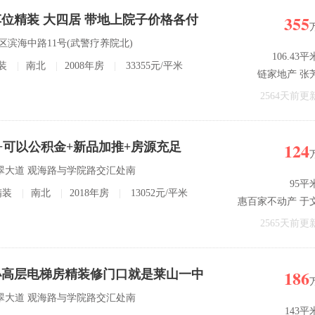
355
位精装 大四居 带地上院子价格各付
山区滨海中路11号(武警疗养院北)
106.43平
装
|
南北
|
2008年房
|
33355元/平米
链家地产 张
2564天前更
124
+可以公积金+新品加推+房源充足
翡翠大道 观海路与学院路交汇处南
95平
精装
|
南北
|
2018年房
|
13052元/平米
惠百家不动产 于
2565天前更
186
小高层电梯房精装修门口就是莱山一中
翡翠大道 观海路与学院路交汇处南
143平