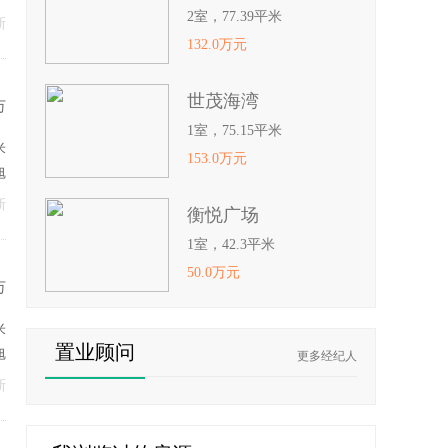
2室，77.39平米
新
132.0万元
世茂海湾
万
1室，75.15平米
米
153.0万元
旭
新
衡悦广场
1室，42.3平米
50.0万元
万
米
置业顾问
旭
更多经纪人
新