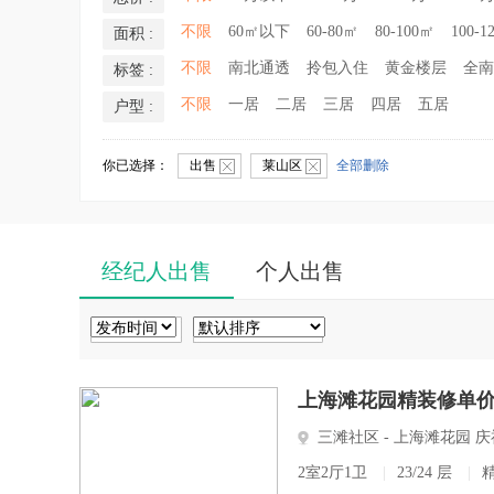
不限
60㎡以下
60-80㎡
80-100㎡
100-1
面积 :
不限
南北通透
拎包入住
黄金楼层
全南
标签 :
不限
一居
二居
三居
四居
五居
户型 :
你已选择：
出售
莱山区
全部删除
经纪人出售
个人出售
上海滩花园精装修单价
三滩社区 - 上海滩花园
2室2厅1卫
|
23/24 层
|