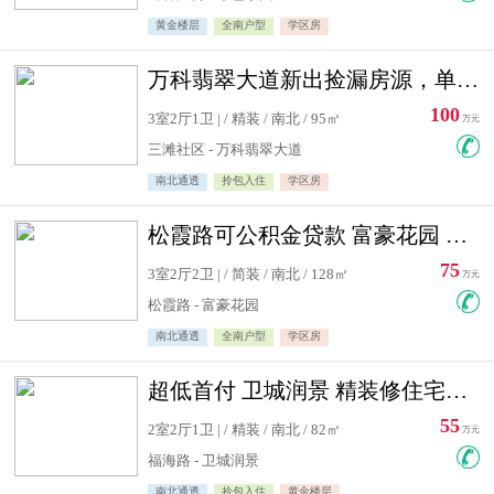
黄金楼层
全南户型
学区房
万科翡翠大道新出捡漏房源，单价10500精装修
100
3室2厅1卫 | / 精装 / 南北 / 95㎡
万元
三滩社区 - 万科翡翠大道
南北通透
拎包入住
学区房
松霞路可公积金贷款 富豪花园 复式住宅急售送小棚
75
3室2厅2卫 | / 简装 / 南北 / 128㎡
万元
松霞路 - 富豪花园
南北通透
全南户型
学区房
超低首付 卫城润景 精装修住宅急售 可公积金贷款
55
2室2厅1卫 | / 精装 / 南北 / 82㎡
万元
福海路 - 卫城润景
南北通透
拎包入住
黄金楼层