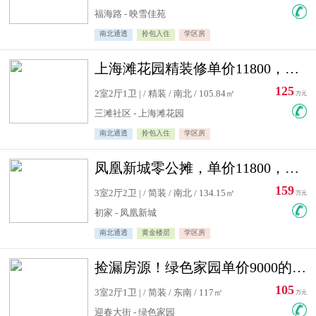
福海路 - 映雪佳苑
南北通透
拎包入住
学区房
上海滩花园精装修单价11800，价格最低的两居室，无敌视野
125
2室2厅1卫 | / 精装 / 南北 / 105.84㎡
万元
三滩社区 - 上海滩花园
南北通透
拎包入住
学区房
凤凰新城零公摊，单价11800，白银楼层，一个车库另算
159
3室2厅2卫 | / 简装 / 南北 / 134.15㎡
万元
初家 - 凤凰新城
南北通透
黄金楼层
学区房
捡漏房源！绿色家园单价9000的大三居，实验小学永明双学区
105
3室2厅1卫 | / 简装 / 东南 / 117㎡
万元
迎春大街 - 绿色家园