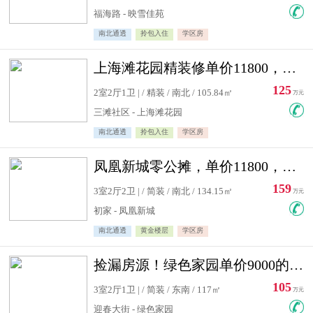
福海路 - 映雪佳苑
南北通透
拎包入住
学区房
上海滩花园精装修单价11800，价格最低的两居室，无敌视野
125
2室2厅1卫 | / 精装 / 南北 / 105.84㎡
万元
三滩社区 - 上海滩花园
南北通透
拎包入住
学区房
凤凰新城零公摊，单价11800，白银楼层，一个车库另算
159
3室2厅2卫 | / 简装 / 南北 / 134.15㎡
万元
初家 - 凤凰新城
南北通透
黄金楼层
学区房
捡漏房源！绿色家园单价9000的大三居，实验小学永明双学区
105
3室2厅1卫 | / 简装 / 东南 / 117㎡
万元
迎春大街 - 绿色家园