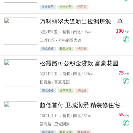
黄金楼层
全南户型
学区房
万科翡翠大道新出捡漏房源，单价10500精装修
100
3室2厅1卫 | / 精装 / 南北 / 95㎡
万元
三滩社区 - 万科翡翠大道
南北通透
拎包入住
学区房
松霞路可公积金贷款 富豪花园 复式住宅急售送小棚
75
3室2厅2卫 | / 简装 / 南北 / 128㎡
万元
松霞路 - 富豪花园
南北通透
全南户型
学区房
超低首付 卫城润景 精装修住宅急售 可公积金贷款
55
2室2厅1卫 | / 精装 / 南北 / 82㎡
万元
福海路 - 卫城润景
南北通透
拎包入住
黄金楼层