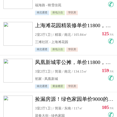
福海路 - 映雪佳苑
南北通透
拎包入住
学区房
上海滩花园精装修单价11800，价格最低的两居室，无敌视野
125
2室2厅1卫 | / 精装 / 南北 / 105.84㎡
万元
三滩社区 - 上海滩花园
南北通透
拎包入住
学区房
凤凰新城零公摊，单价11800，白银楼层，一个车库另算
159
3室2厅2卫 | / 简装 / 南北 / 134.15㎡
万元
初家 - 凤凰新城
南北通透
黄金楼层
学区房
捡漏房源！绿色家园单价9000的大三居，实验小学永明双学区
105
3室2厅1卫 | / 简装 / 东南 / 117㎡
万元
迎春大街 - 绿色家园