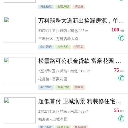
黄金楼层
全南户型
学区房
万科翡翠大道新出捡漏房源，单价10500精装修
100
3室2厅1卫 | / 精装 / 南北 / 95㎡
万元
三滩社区 - 万科翡翠大道
南北通透
拎包入住
学区房
松霞路可公积金贷款 富豪花园 复式住宅急售送小棚
75
3室2厅2卫 | / 简装 / 南北 / 128㎡
万元
松霞路 - 富豪花园
南北通透
全南户型
学区房
超低首付 卫城润景 精装修住宅急售 可公积金贷款
55
2室2厅1卫 | / 精装 / 南北 / 82㎡
万元
福海路 - 卫城润景
南北通透
拎包入住
黄金楼层